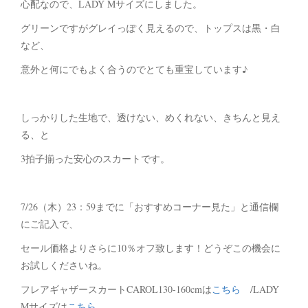
心配なので、LADY Mサイズにしました。
グリーンですがグレイっぽく見えるので、トップスは黒・白
など、
意外と何にでもよく合うのでとても重宝しています♪
しっかりした生地で、透けない、めくれない、きちんと見え
る、と
3拍子揃った安心のスカートです。
7/26（木）23：59までに「おすすめコーナー見た」と通信欄
にご記入で、
セール価格よりさらに10％オフ致します！どうぞこの機会に
お試しくださいね。
フレアギャザースカートCAROL130-160cmは
こちら
/LADY
Mサイズは
こちら