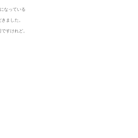
話になっている
だきました。
前ですけれど。
。