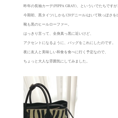
昨年の長袖カーデ(PIPPA GRAY)、といういでたちですが
今期初、黒タイツ(しかも120デニール)はいて秋っぽさ
靴も黒のヒールローファー。
はっきり言って、全身真っ黒に近いけど、
アクセントになるように、バッグをこれにしたのです。
夜に友人と美味しい和食を食べに行く予定なので、
ちょっと大人な雰囲気にしてみました。