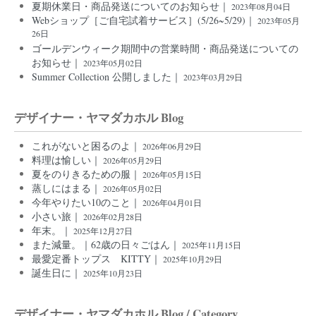
夏期休業日・商品発送についてのお知らせ｜
2023年08月04日
Webショップ［ご自宅試着サービス］(5/26~5/29)｜
2023年05月
26日
ゴールデンウィーク期間中の営業時間・商品発送についての
お知らせ｜
2023年05月02日
Summer Collection 公開しました｜
2023年03月29日
デザイナー・ヤマダカホル Blog
これがないと困るのよ｜
2026年06月29日
料理は愉しい｜
2026年05月29日
夏をのりきるための服｜
2026年05月15日
蒸しにはまる｜
2026年05月02日
今年やりたい10のこと｜
2026年04月01日
小さい旅｜
2026年02月28日
年末。｜
2025年12月27日
また減量。｜62歳の日々ごはん｜
2025年11月15日
最愛定番トップス KITTY｜
2025年10月29日
誕生日に｜
2025年10月23日
デザイナー・ヤマダカホル Blog / Category