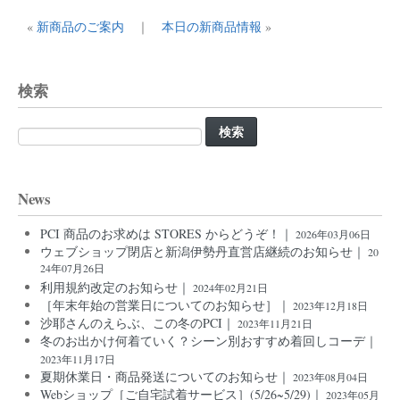
«
新商品のご案内
｜
本日の新商品情報
»
検索
検
索:
News
PCI 商品のお求めは STORES からどうぞ！｜
2026年03月06日
ウェブショップ閉店と新潟伊勢丹直営店継続のお知らせ｜
20
24年07月26日
利用規約改定のお知らせ｜
2024年02月21日
［年末年始の営業日についてのお知らせ］｜
2023年12月18日
沙耶さんのえらぶ、この冬のPCI｜
2023年11月21日
冬のお出かけ何着ていく？シーン別おすすめ着回しコーデ｜
2023年11月17日
夏期休業日・商品発送についてのお知らせ｜
2023年08月04日
Webショップ［ご自宅試着サービス］(5/26~5/29)｜
2023年05月