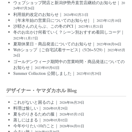
ウェブショップ閉店と新潟伊勢丹直営店継続のお知らせ｜
20
24年07月26日
利用規約改定のお知らせ｜
2024年02月21日
［年末年始の営業日についてのお知らせ］｜
2023年12月18日
沙耶さんのえらぶ、この冬のPCI｜
2023年11月21日
冬のお出かけ何着ていく？シーン別おすすめ着回しコーデ｜
2023年11月17日
夏期休業日・商品発送についてのお知らせ｜
2023年08月04日
Webショップ［ご自宅試着サービス］(5/26~5/29)｜
2023年05月
26日
ゴールデンウィーク期間中の営業時間・商品発送についての
お知らせ｜
2023年05月02日
Summer Collection 公開しました｜
2023年03月29日
デザイナー・ヤマダカホル Blog
これがないと困るのよ｜
2026年06月29日
料理は愉しい｜
2026年05月29日
夏をのりきるための服｜
2026年05月15日
蒸しにはまる｜
2026年05月02日
今年やりたい10のこと｜
2026年04月01日
小さい旅｜
2026年02月28日