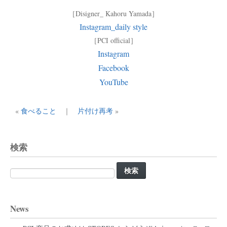
［Disigner_ Kahoru Yamada］
Instagram_daily style
［PCI official］
Instagram
Facebook
YouTube
«
食べること
｜
片付け再考
»
検索
検
索:
News