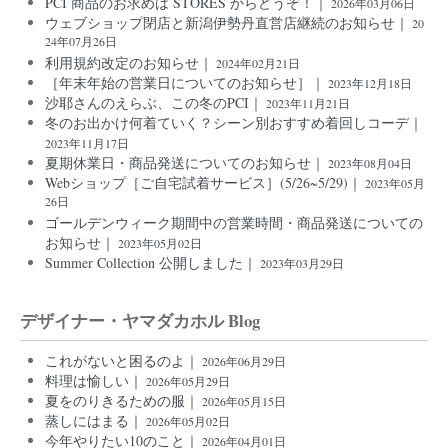
PCI 商品のお求めは STORES からどうぞ！｜
2026年03月06日
ウェブショップ閉店と新潟伊勢丹直営店継続のお知らせ｜
20
24年07月26日
利用規約改定のお知らせ｜
2024年02月21日
［年末年始の営業日についてのお知らせ］｜
2023年12月18日
沙耶さんのえらぶ、この冬のPCI｜
2023年11月21日
冬のお出かけ何着ていく？シーン別おすすめ着回しコーデ｜
2023年11月17日
夏期休業日・商品発送についてのお知らせ｜
2023年08月04日
Webショップ［ご自宅試着サービス］(5/26~5/29)｜
2023年05月
26日
ゴールデンウィーク期間中の営業時間・商品発送についての
お知らせ｜
2023年05月02日
Summer Collection 公開しました｜
2023年03月29日
デザイナー・ヤマダカホル Blog
これがないと困るのよ｜
2026年06月29日
料理は愉しい｜
2026年05月29日
夏をのりきるための服｜
2026年05月15日
蒸しにはまる｜
2026年05月02日
今年やりたい10のこと｜
2026年04月01日