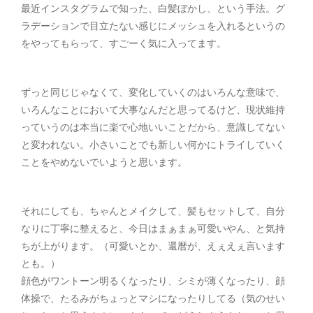
最近インスタグラムで知った、白髪ぼかし、という手法。グ
ラデーションで目立たない感じにメッシュを入れるというの
をやってもらって、すごーく気に入ってます。
ずっと同じじゃなくて、変化していくのはいろんな意味で、
いろんなことにおいて大事なんだと思ってるけど、現状維持
っていうのは本当に楽で心地いいことだから、意識してない
と変われない。小さいことでも新しい何かにトライしていく
ことをやめないでいようと思います。
それにしても、ちゃんとメイクして、髪もセットして、自分
なりに丁寧に整えると、今日はまぁまぁ可愛いやん、と気持
ちが上がります。（可愛いとか、還暦が、えぇえぇ言います
とも。）
顔色がワントーン明るくなったり、シミが薄くなったり、顔
体操で、たるみがちょっとマシになったりしてる（気のせい