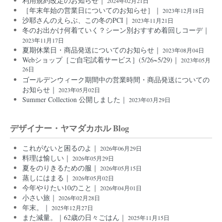
利用規約改定のお知らせ｜
2024年02月21日
［年末年始の営業日についてのお知らせ］｜
2023年12月18日
沙耶さんのえらぶ、この冬のPCI｜
2023年11月21日
冬のお出かけ何着ていく？シーン別おすすめ着回しコーデ｜
2023年11月17日
夏期休業日・商品発送についてのお知らせ｜
2023年08月04日
Webショップ［ご自宅試着サービス］(5/26~5/29)｜
2023年05月
26日
ゴールデンウィーク期間中の営業時間・商品発送についての
お知らせ｜
2023年05月02日
Summer Collection 公開しました｜
2023年03月29日
デザイナー・ヤマダカホル Blog
これがないと困るのよ｜
2026年06月29日
料理は愉しい｜
2026年05月29日
夏をのりきるための服｜
2026年05月15日
蒸しにはまる｜
2026年05月02日
今年やりたい10のこと｜
2026年04月01日
小さい旅｜
2026年02月28日
年末。｜
2025年12月27日
また減量。｜62歳の日々ごはん｜
2025年11月15日