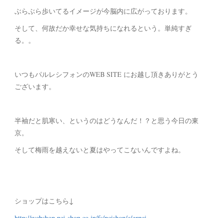
ぶらぶら歩いてるイメージが今脳内に広がっております。
そして、何故だか幸せな気持ちになれるという。単純すぎ
る。。
いつもパルレシフォンのWEB SITE にお越し頂きありがとう
ございます。
半袖だと肌寒い、というのはどうなんだ！？と思う今日の東
京。
そして梅雨を越えないと夏はやってこないんですよね。
ショップはこちら↓
http://webshop.pci-shop.co.jp/fs/pcishop/c/grpci