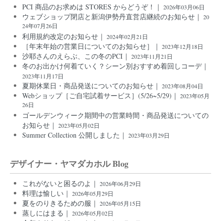
PCI 商品のお求めは STORES からどうぞ！｜
2026年03月06日
ウェブショップ閉店と新潟伊勢丹直営店継続のお知らせ｜
20
24年07月26日
利用規約改定のお知らせ｜
2024年02月21日
［年末年始の営業日についてのお知らせ］｜
2023年12月18日
沙耶さんのえらぶ、この冬のPCI｜
2023年11月21日
冬のお出かけ何着ていく？シーン別おすすめ着回しコーデ｜
2023年11月17日
夏期休業日・商品発送についてのお知らせ｜
2023年08月04日
Webショップ［ご自宅試着サービス］(5/26~5/29)｜
2023年05月
26日
ゴールデンウィーク期間中の営業時間・商品発送についての
お知らせ｜
2023年05月02日
Summer Collection 公開しました｜
2023年03月29日
デザイナー・ヤマダカホル Blog
これがないと困るのよ｜
2026年06月29日
料理は愉しい｜
2026年05月29日
夏をのりきるための服｜
2026年05月15日
蒸しにはまる｜
2026年05月02日