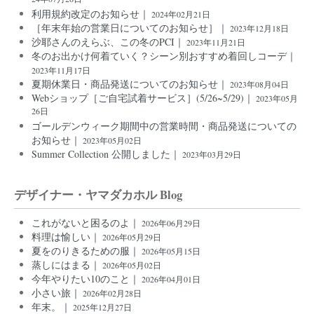
利用規約改定のお知らせ｜
2024年02月21日
［年末年始の営業日についてのお知らせ］｜
2023年12月18日
沙耶さんのえらぶ、この冬のPCI｜
2023年11月21日
冬のお出かけ何着ていく？シーン別おすすめ着回しコーデ｜
2023年11月17日
夏期休業日・商品発送についてのお知らせ｜
2023年08月04日
Webショップ［ご自宅試着サービス］(5/26~5/29)｜
2023年05月
26日
ゴールデンウィーク期間中の営業時間・商品発送についての
お知らせ｜
2023年05月02日
Summer Collection 公開しました｜
2023年03月29日
デザイナー・ヤマダカホル Blog
これがないと困るのよ｜
2026年06月29日
料理は愉しい｜
2026年05月29日
夏をのりきるための服｜
2026年05月15日
蒸しにはまる｜
2026年05月02日
今年やりたい10のこと｜
2026年04月01日
小さい旅｜
2026年02月28日
年末。｜
2025年12月27日