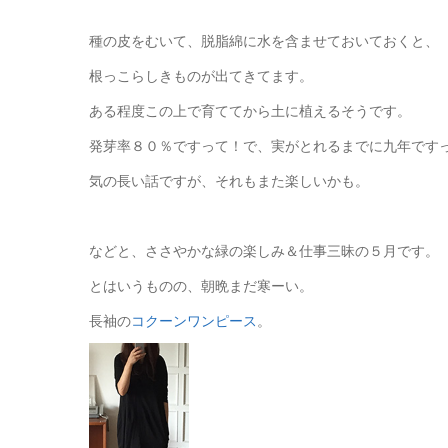
種の皮をむいて、脱脂綿に水を含ませておいておくと、
根っこらしきものが出てきてます。
ある程度この上で育ててから土に植えるそうです。
発芽率８０％ですって！で、実がとれるまでに九年です
気の長い話ですが、それもまた楽しいかも。
などと、ささやかな緑の楽しみ＆仕事三昧の５月です。
とはいうものの、朝晩まだ寒ーい。
長袖の
コクーンワンピース
。