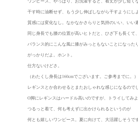
ワンピース、やっぱり、お洗濯すると、着丈が少し短く
干す時に油断せず、もう少し伸ばしながら干すようにし
質感には変化なし。なかなかさらりと気持のいい、いい
同じ身長でも腰の位置が高いヒトだと、ひざ下も長くて
バランス的にこんな風に膝がみっともないことになった
がっかりだよ。ホント。
仕方ないけどさ。
（わたくし身長は160cmでございます。ご参考までに。
レギンスとか合わせるとまたおしゃれな感じになるので
O脚にレギンスはハードル高いのですが、トライしてみ
つるっと着て、何も考えずに出かけられるというのが
何とも嬉しいワンピース。夏に向けて、大活躍しそうで