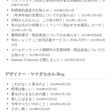
ウェブショップ閉店と新潟伊勢丹直営店継続のお知らせ｜
20
24年07月26日
利用規約改定のお知らせ｜
2024年02月21日
［年末年始の営業日についてのお知らせ］｜
2023年12月18日
沙耶さんのえらぶ、この冬のPCI｜
2023年11月21日
冬のお出かけ何着ていく？シーン別おすすめ着回しコーデ｜
2023年11月17日
夏期休業日・商品発送についてのお知らせ｜
2023年08月04日
Webショップ［ご自宅試着サービス］(5/26~5/29)｜
2023年05月
26日
ゴールデンウィーク期間中の営業時間・商品発送についての
お知らせ｜
2023年05月02日
Summer Collection 公開しました｜
2023年03月29日
デザイナー・ヤマダカホル Blog
これがないと困るのよ｜
2026年06月29日
料理は愉しい｜
2026年05月29日
夏をのりきるための服｜
2026年05月15日
蒸しにはまる｜
2026年05月02日
今年やりたい10のこと｜
2026年04月01日
小さい旅｜
2026年02月28日