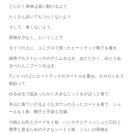
とにかく身体は楽に動けるよう
たくさん歩いてもつらくないよう
そして、寒くないよう、
荷物を少なく、ということで
タイツの上に、ユニクロで買ったヒートテック靴下を履き、
細身でもストレッチのデニムをはき、あたたかく、ゆとりあ
るぺたんこブーツをはき、
Tシャツの上にヒートテックのタートルを重ね、ホカロンを３
枚貼って
ゆるゆるで超あったかい大きなニットをがばっと着て、
冬山に着ていけるようなダウンの入ったコートを着て、ショ
ールを１枚、帽子と手袋も完備。
小銭とお札とカードを１枚、ハンカチとティッシュと口紅と
携帯と座るための小さなシート１枚、くらいの荷物を