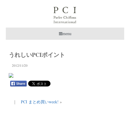
menu
うれしいPCIポイント
2012/11/20
｜
PCI まとめ買いweek!
»