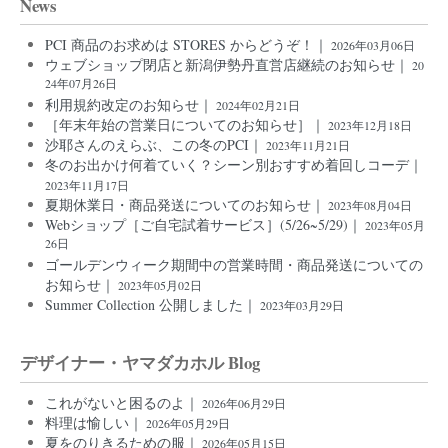
News
PCI 商品のお求めは STORES からどうぞ！｜
2026年03月06日
ウェブショップ閉店と新潟伊勢丹直営店継続のお知らせ｜
20
24年07月26日
利用規約改定のお知らせ｜
2024年02月21日
［年末年始の営業日についてのお知らせ］｜
2023年12月18日
沙耶さんのえらぶ、この冬のPCI｜
2023年11月21日
冬のお出かけ何着ていく？シーン別おすすめ着回しコーデ｜
2023年11月17日
夏期休業日・商品発送についてのお知らせ｜
2023年08月04日
Webショップ［ご自宅試着サービス］(5/26~5/29)｜
2023年05月
26日
ゴールデンウィーク期間中の営業時間・商品発送についての
お知らせ｜
2023年05月02日
Summer Collection 公開しました｜
2023年03月29日
デザイナー・ヤマダカホル Blog
これがないと困るのよ｜
2026年06月29日
料理は愉しい｜
2026年05月29日
夏をのりきるための服｜
2026年05月15日