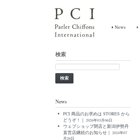
News
検索
検
索:
News
PCI 商品のお求めは STORES から
どうぞ！｜
2026年03月06日
ウェブショップ閉店と新潟伊勢丹
直営店継続のお知らせ｜
2024年07
月26日