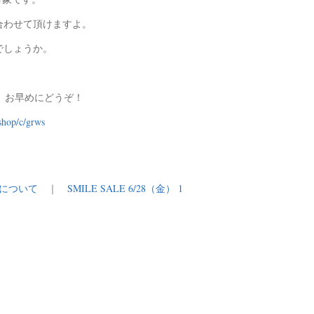
合わせて頂けますよ。
でしょうか。
で、お早めにどうぞ！
ishop/c/grws
延について
｜
SMILE SALE 6/28（金） 1