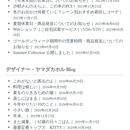
［年末年始の営業日についてのお知らせ］｜
2023年12月18日
沙耶さんのえらぶ、この冬のPCI｜
2023年11月21日
冬のお出かけ何着ていく？シーン別おすすめ着回しコーデ｜
2023年11月17日
夏期休業日・商品発送についてのお知らせ｜
2023年08月04日
Webショップ［ご自宅試着サービス］(5/26~5/29)｜
2023年05月
26日
ゴールデンウィーク期間中の営業時間・商品発送についての
お知らせ｜
2023年05月02日
Summer Collection 公開しました｜
2023年03月29日
デザイナー・ヤマダカホル Blog
これがないと困るのよ｜
2026年06月29日
料理は愉しい｜
2026年05月29日
夏をのりきるための服｜
2026年05月15日
蒸しにはまる｜
2026年05月02日
今年やりたい10のこと｜
2026年04月01日
小さい旅｜
2026年02月28日
年末。｜
2025年12月27日
また減量。｜62歳の日々ごはん｜
2025年11月15日
最愛定番トップス KITTY｜
2025年10月29日