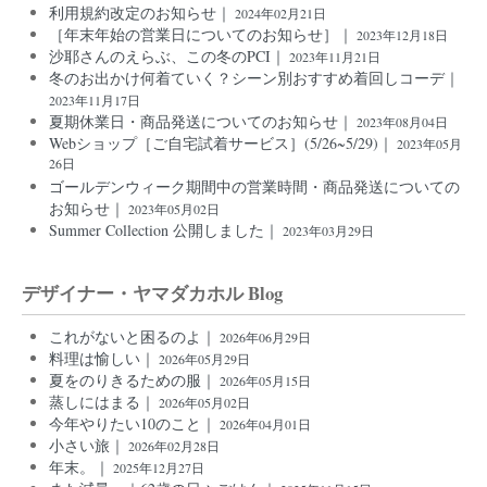
利用規約改定のお知らせ｜
2024年02月21日
［年末年始の営業日についてのお知らせ］｜
2023年12月18日
沙耶さんのえらぶ、この冬のPCI｜
2023年11月21日
冬のお出かけ何着ていく？シーン別おすすめ着回しコーデ｜
2023年11月17日
夏期休業日・商品発送についてのお知らせ｜
2023年08月04日
Webショップ［ご自宅試着サービス］(5/26~5/29)｜
2023年05月
26日
ゴールデンウィーク期間中の営業時間・商品発送についての
お知らせ｜
2023年05月02日
Summer Collection 公開しました｜
2023年03月29日
デザイナー・ヤマダカホル Blog
これがないと困るのよ｜
2026年06月29日
料理は愉しい｜
2026年05月29日
夏をのりきるための服｜
2026年05月15日
蒸しにはまる｜
2026年05月02日
今年やりたい10のこと｜
2026年04月01日
小さい旅｜
2026年02月28日
年末。｜
2025年12月27日