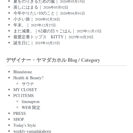
夏をのりきるための服｜
2026年05月15日
蒸しにはまる｜
2026年05月02日
今年やりたい10のこと｜
2026年04月01日
小さい旅｜
2026年02月28日
年末。｜
2025年12月27日
また減量。｜62歳の日々ごはん｜
2025年11月15日
最愛定番トップス KITTY｜
2025年10月29日
誕生日に｜
2025年10月23日
デザイナー・ヤマダカホル Blog / Category
Blundstone
Health & Beauty?
サウナ
MY CLOSET
PCI ITEMS
linenapron
WEB 限定
PRESS
SHOP
Today's Style
weekly-yamadakahoru