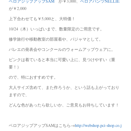
ベロアジップアップSAM
が￥3,000、
ベロアパンツNELLIE
が￥2,000
上下合わせても￥5,000と、大特価！
10/24（木）いっぱいまで、数量限定のご用意です。
修学旅行や移動教室の部屋着や、パジャマとして。
バレエの発表会やコンクールのウォームアップウェアに。
ピンクは着ていると本当に可愛い上に、見つけやすい（重
要！）
ので、特におすすめです。
大人サイズ含めて、また作ろうか、という話も上がっており
ますので、
どんな色があったら欲しいか、ご意見もお待ちしています！
ベロアジップアップSAMはこちら→
http://webshop.pci-shop.co.j