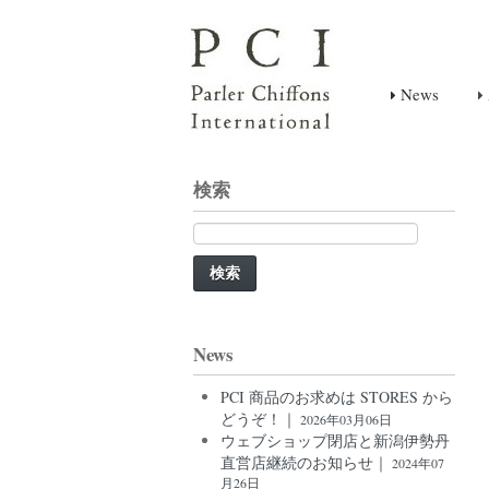
News
検索
検
索:
News
PCI 商品のお求めは STORES から
どうぞ！｜
2026年03月06日
ウェブショップ閉店と新潟伊勢丹
直営店継続のお知らせ｜
2024年07
月26日