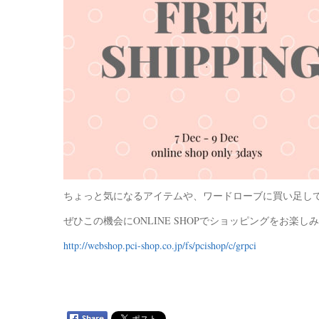
ちょっと気になるアイテムや、ワードローブに買い足し
ぜひこの機会にONLINE SHOPでショッピングをお楽し
http://webshop.pci-shop.co.jp/fs/pcishop/c/grpci