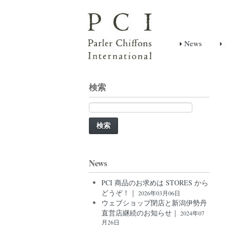
News
検索
検
索:
News
PCI 商品のお求めは STORES から
どうぞ！｜
2026年03月06日
ウェブショップ閉店と新潟伊勢丹
直営店継続のお知らせ｜
2024年07
月26日