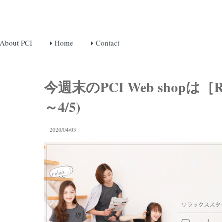
About PCI
Home
Contact
今週末のPCI Web shopは［Relax
～4/5)
2020/04/03