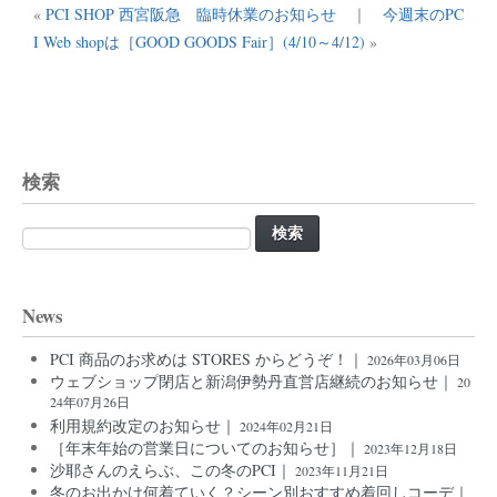
«
PCI SHOP 西宮阪急 臨時休業のお知らせ
｜
今週末のPC
I Web shopは［GOOD GOODS Fair］(4/10～4/12)
»
検索
検
索:
News
PCI 商品のお求めは STORES からどうぞ！｜
2026年03月06日
ウェブショップ閉店と新潟伊勢丹直営店継続のお知らせ｜
20
24年07月26日
利用規約改定のお知らせ｜
2024年02月21日
［年末年始の営業日についてのお知らせ］｜
2023年12月18日
沙耶さんのえらぶ、この冬のPCI｜
2023年11月21日
冬のお出かけ何着ていく？シーン別おすすめ着回しコーデ｜