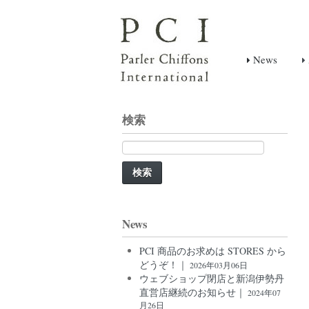
News
検索
検
索:
News
PCI 商品のお求めは STORES から
どうぞ！｜
2026年03月06日
ウェブショップ閉店と新潟伊勢丹
直営店継続のお知らせ｜
2024年07
月26日