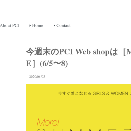
About PCI
Home
Contact
今週末のPCI Web shopは［M
E］(6/5〜8)
2020/06/05