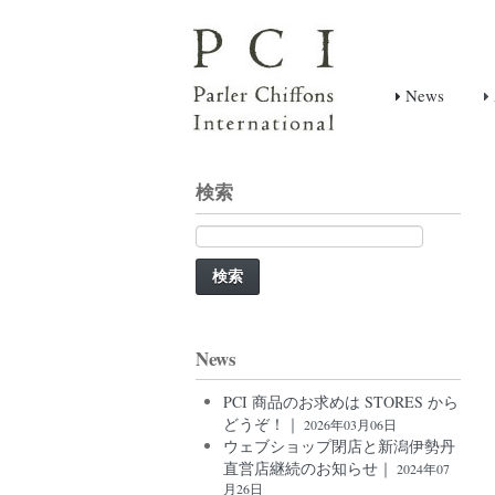
News
検索
検
索:
News
PCI 商品のお求めは STORES から
どうぞ！｜
2026年03月06日
ウェブショップ閉店と新潟伊勢丹
直営店継続のお知らせ｜
2024年07
月26日