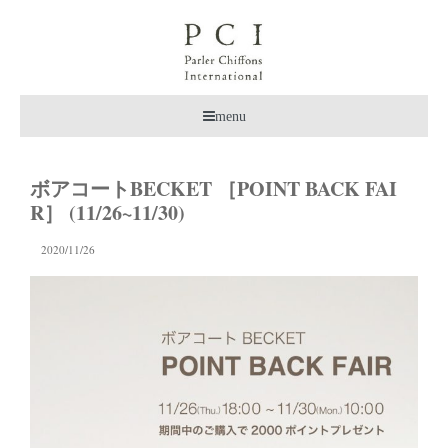
menu
ボアコートBECKET ［POINT BACK FAI
R］ (11/26~11/30)
2020/11/26