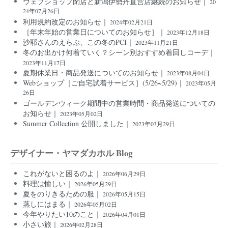
ウェブショップ閉店と新潟伊勢丹直営店継続のお知らせ｜
20
24年07月26日
利用規約改定のお知らせ｜
2024年02月21日
［年末年始の営業日についてのお知らせ］｜
2023年12月18日
沙耶さんのえらぶ、この冬のPCI｜
2023年11月21日
冬のお出かけ何着ていく？シーン別おすすめ着回しコーデ｜
2023年11月17日
夏期休業日・商品発送についてのお知らせ｜
2023年08月04日
Webショップ［ご自宅試着サービス］(5/26~5/29)｜
2023年05月
26日
ゴールデンウィーク期間中の営業時間・商品発送についての
お知らせ｜
2023年05月02日
Summer Collection 公開しました｜
2023年03月29日
デザイナー・ヤマダカホル Blog
これがないと困るのよ｜
2026年06月29日
料理は愉しい｜
2026年05月29日
夏をのりきるための服｜
2026年05月15日
蒸しにはまる｜
2026年05月02日
今年やりたい10のこと｜
2026年04月01日
小さい旅｜
2026年02月28日