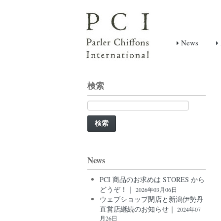
News
検索
検
索:
News
PCI 商品のお求めは STORES から
どうぞ！｜
2026年03月06日
ウェブショップ閉店と新潟伊勢丹
直営店継続のお知らせ｜
2024年07
月26日