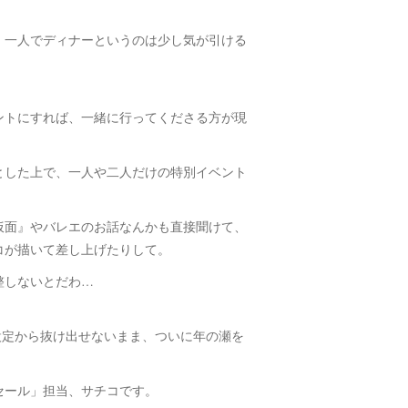
、一人でディナーというのは少し気が引ける
ントにすれば、一緒に行ってくださる方が現
とした上で、一人や二人だけの特別イベント
仮面』やバレエのお話なんかも直接聞けて、
コが描いて差し上げたりして。
整しないとだわ…
う設定から抜け出せないまま、ついに年の瀬を
セール」担当、サチコです。