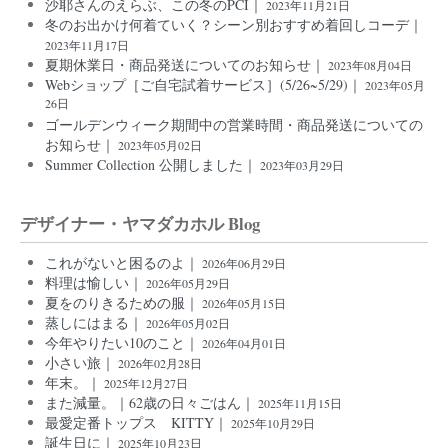
沙耶さんのえらぶ、この冬のPCI｜
2023年11月21日
冬のお出かけ何着ていく？シーン別おすすめ着回しコーデ｜
2023年11月17日
夏期休業日・商品発送についてのお知らせ｜
2023年08月04日
Webショップ［ご自宅試着サービス］(5/26~5/29)｜
2023年05月
26日
ゴールデンウィーク期間中の営業時間・商品発送についての
お知らせ｜
2023年05月02日
Summer Collection 公開しました｜
2023年03月29日
デザイナー・ヤマダカホル Blog
これがないと困るのよ｜
2026年06月29日
料理は愉しい｜
2026年05月29日
夏をのりきるための服｜
2026年05月15日
蒸しにはまる｜
2026年05月02日
今年やりたい10のこと｜
2026年04月01日
小さい旅｜
2026年02月28日
年末。｜
2025年12月27日
また減量。｜62歳の日々ごはん｜
2025年11月15日
最愛定番トップス KITTY｜
2025年10月29日
誕生日に｜
2025年10月23日