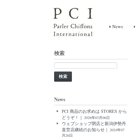
News
検索
検
索:
News
PCI 商品のお求めは STORES から
どうぞ！｜
2026年03月06日
ウェブショップ閉店と新潟伊勢丹
直営店継続のお知らせ｜
2024年07
月26日