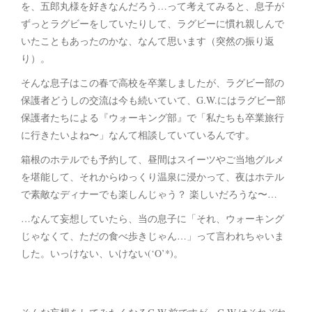
を、五郎丸様を好きなんだろう…って考えてみると、息子が
ずっとラグビーをしていたりして、ラグビーに慣れ親しんで
いたこともあったのかな、なんて思います（突然の振り返
り）。
そんな息子はこの春で高校を卒業しましたが、ラグビー部の
保護者どうしの交流は今も続いていて、G.W.にはラグビー部
保護者たちによる『ウォーキング部』で「私たちも卒業旅行
に行きたいよね〜」なんて相談していているんです。
箱根のホテルでも予約して、昼間はスイーツやご当地グルメ
を堪能して、それからゆっくり温泉に浸かって、夜はホテル
で素敵なディナーでも楽しんじゃう？ 楽しいだろうな〜…
…なんて妄想していたら、当の息子に「それ、ウォーキング
じゃなくて、ただの食べ歩きじゃん…」って言われちゃいま
した。いっけない、いけない(‘O’*)。