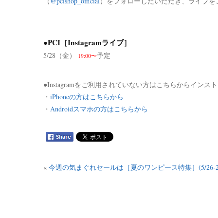
（
@pcishop_official
）をフォローしたいただき、ライブを
●PCI［Instagramライブ］
5/28（金）
予定
19:00〜
●Instagramをご利用されていない方はこちらからイン
・
iPhoneの方はこちらから
・
Androidスマホの方はこちらから
«
今週の気まぐれセールは［夏のワンピース特集］(5/26-2