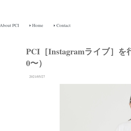
About PCI
Home
Contact
PCI［Instagramライブ］を行
0〜）
2021/05/27