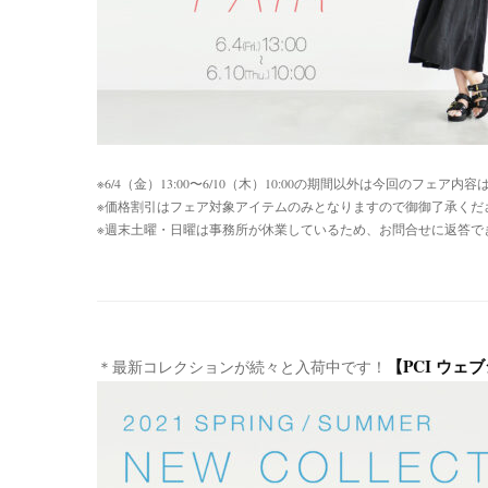
※6/4（金）13:00〜6/10（木）10:00の期間以外は今回のフェ
※価格割引はフェア対象アイテムのみとなりますので御御了承くだ
※週末土曜・日曜は事務所が休業しているため、お問合せに返答で
【PCI ウェ
＊最新コレクションが続々と入荷中です！