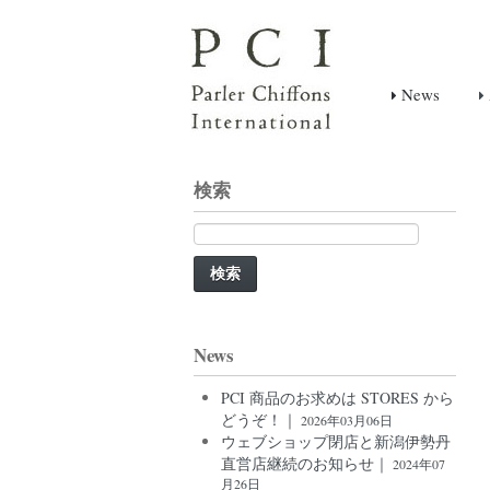
News
検索
検
索:
News
PCI 商品のお求めは STORES から
どうぞ！｜
2026年03月06日
ウェブショップ閉店と新潟伊勢丹
直営店継続のお知らせ｜
2024年07
月26日