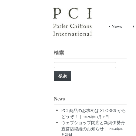
News
検索
検
索:
News
PCI 商品のお求めは STORES から
どうぞ！｜
2026年03月06日
ウェブショップ閉店と新潟伊勢丹
直営店継続のお知らせ｜
2024年07
月26日