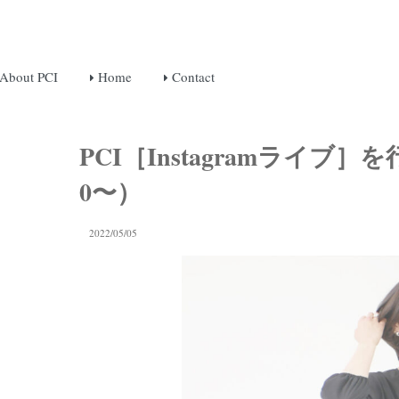
About PCI
Home
Contact
PCI［Instagramライブ］を行
0〜）
2022/05/05