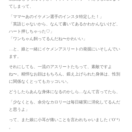
てしまって、
「ママ〜あのイケメン選手のインスタ特定した！」
「英語じゃないから、なんて書いてあるかわかんないけど、
ハート押しちゃった♡」
「ワンちゃん飼ってるんだね〜かわいい」
…と、娘と一緒にイケメンアスリートの発掘にいそしんでい
ます。
それにしても、一流のアスリートたちって、素敵ですよ
ね〜。精悍なお顔はもちろん、鍛え上げられた身体は、性別
に関係なくとってもカッコいい。
どうしたらあんな身体になるのかしら…なんて言ってたら、
「少なくとも、余分なカロリーは毎日確実に消化してるんだ
と思うよ」
って、また娘に小耳が痛いことを言われちゃいました (‘O’*)
。