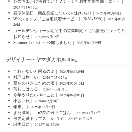
冬のお出かけ何着ていく？シーン別おすすめ着回しコーデ｜
2023年11月17日
夏期休業日・商品発送についてのお知らせ｜
2023年08月04日
Webショップ［ご自宅試着サービス］(5/26~5/29)｜
2023年05月
26日
ゴールデンウィーク期間中の営業時間・商品発送についての
お知らせ｜
2023年05月02日
Summer Collection 公開しました｜
2023年03月29日
デザイナー・ヤマダカホル Blog
これがないと困るのよ｜
2026年06月29日
料理は愉しい｜
2026年05月29日
夏をのりきるための服｜
2026年05月15日
蒸しにはまる｜
2026年05月02日
今年やりたい10のこと｜
2026年04月01日
小さい旅｜
2026年02月28日
年末。｜
2025年12月27日
また減量。｜62歳の日々ごはん｜
2025年11月15日
最愛定番トップス KITTY｜
2025年10月29日
誕生日に｜
2025年10月23日