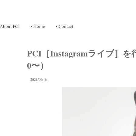
About PCI
Home
Contact
PCI［Instagramライブ］を行
0〜）
2021/09/16