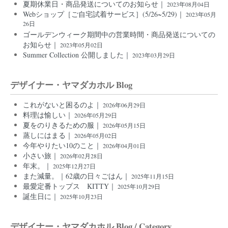
夏期休業日・商品発送についてのお知らせ｜
2023年08月04日
Webショップ［ご自宅試着サービス］(5/26~5/29)｜
2023年05月
26日
ゴールデンウィーク期間中の営業時間・商品発送についての
お知らせ｜
2023年05月02日
Summer Collection 公開しました｜
2023年03月29日
デザイナー・ヤマダカホル Blog
これがないと困るのよ｜
2026年06月29日
料理は愉しい｜
2026年05月29日
夏をのりきるための服｜
2026年05月15日
蒸しにはまる｜
2026年05月02日
今年やりたい10のこと｜
2026年04月01日
小さい旅｜
2026年02月28日
年末。｜
2025年12月27日
また減量。｜62歳の日々ごはん｜
2025年11月15日
最愛定番トップス KITTY｜
2025年10月29日
誕生日に｜
2025年10月23日
デザイナー・ヤマダカホル Blog / Category