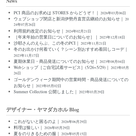
News
PCI 商品のお求めは STORES からどうぞ！｜
2026年03月06日
ウェブショップ閉店と新潟伊勢丹直営店継続のお知らせ｜
20
24年07月26日
利用規約改定のお知らせ｜
2024年02月21日
［年末年始の営業日についてのお知らせ］｜
2023年12月18日
沙耶さんのえらぶ、この冬のPCI｜
2023年11月21日
冬のお出かけ何着ていく？シーン別おすすめ着回しコーデ｜
2023年11月17日
夏期休業日・商品発送についてのお知らせ｜
2023年08月04日
Webショップ［ご自宅試着サービス］(5/26~5/29)｜
2023年05月
26日
ゴールデンウィーク期間中の営業時間・商品発送についての
お知らせ｜
2023年05月02日
Summer Collection 公開しました｜
2023年03月29日
デザイナー・ヤマダカホル Blog
これがないと困るのよ｜
2026年06月29日
料理は愉しい｜
2026年05月29日
夏をのりきるための服｜
2026年05月15日