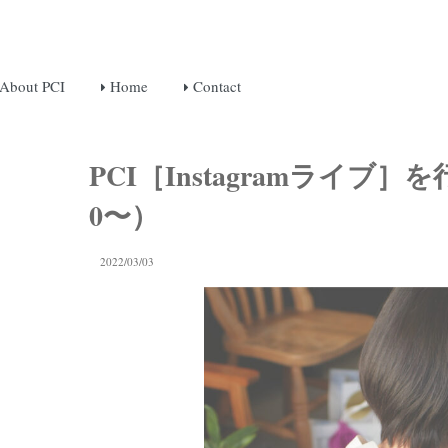
About PCI
Home
Contact
PCI［Instagramライブ］を行
0〜）
2022/03/03