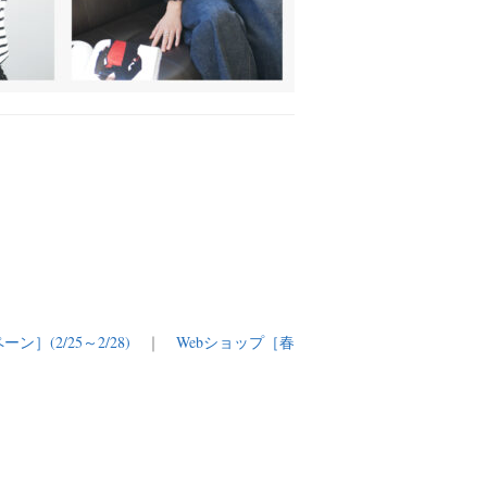
ペーン］(2/25～2/28)
｜
Webショップ［春