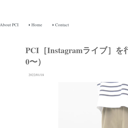
About PCI
Home
Contact
PCI［Instagramライブ］を行
0〜）
2022/01/18