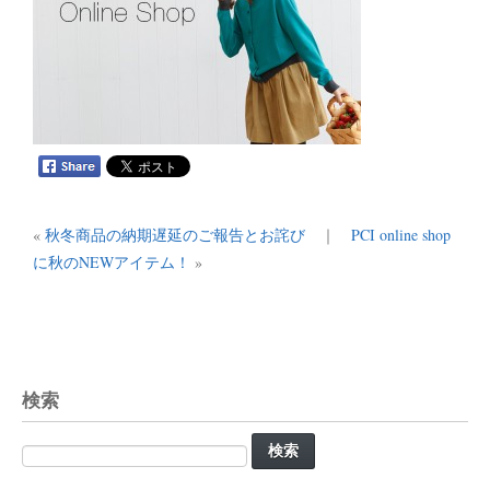
«
秋冬商品の納期遅延のご報告とお詫び
｜
PCI online shop
に秋のNEWアイテム！
»
検索
検
索: