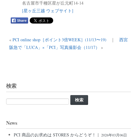
名古屋市千種区星が丘元町14-14
[星ヶ丘三越 ウェブサイト]
«
PCI online shop［ポイント3倍WEEK］(11/13〜19)
｜
西宮
阪急で「LUCA」×「PCI」写真撮影会（11/17）
»
検索
検
索:
News
PCI 商品のお求めは STORES からどうぞ！｜
2026年03月06日