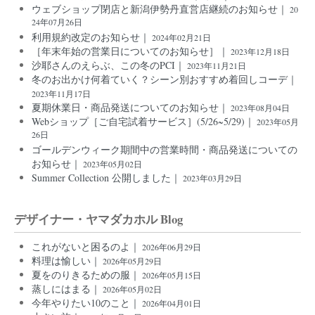
ウェブショップ閉店と新潟伊勢丹直営店継続のお知らせ｜
20
24年07月26日
利用規約改定のお知らせ｜
2024年02月21日
［年末年始の営業日についてのお知らせ］｜
2023年12月18日
沙耶さんのえらぶ、この冬のPCI｜
2023年11月21日
冬のお出かけ何着ていく？シーン別おすすめ着回しコーデ｜
2023年11月17日
夏期休業日・商品発送についてのお知らせ｜
2023年08月04日
Webショップ［ご自宅試着サービス］(5/26~5/29)｜
2023年05月
26日
ゴールデンウィーク期間中の営業時間・商品発送についての
お知らせ｜
2023年05月02日
Summer Collection 公開しました｜
2023年03月29日
デザイナー・ヤマダカホル Blog
これがないと困るのよ｜
2026年06月29日
料理は愉しい｜
2026年05月29日
夏をのりきるための服｜
2026年05月15日
蒸しにはまる｜
2026年05月02日
今年やりたい10のこと｜
2026年04月01日