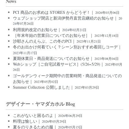
News
PCI 商品のお求めは STORES からどうぞ！｜
2026年03月06日
ウェブショップ閉店と新潟伊勢丹直営店継続のお知らせ｜
20
24年07月26日
利用規約改定のお知らせ｜
2024年02月21日
［年末年始の営業日についてのお知らせ］｜
2023年12月18日
沙耶さんのえらぶ、この冬のPCI｜
2023年11月21日
冬のお出かけ何着ていく？シーン別おすすめ着回しコーデ｜
2023年11月17日
夏期休業日・商品発送についてのお知らせ｜
2023年08月04日
Webショップ［ご自宅試着サービス］(5/26~5/29)｜
2023年05月
26日
ゴールデンウィーク期間中の営業時間・商品発送についての
お知らせ｜
2023年05月02日
Summer Collection 公開しました｜
2023年03月29日
デザイナー・ヤマダカホル Blog
これがないと困るのよ｜
2026年06月29日
料理は愉しい｜
2026年05月29日
夏をのりきるための服｜
2026年05月15日