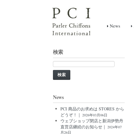
News
検索
検
索:
News
PCI 商品のお求めは STORES から
どうぞ！｜
2026年03月06日
ウェブショップ閉店と新潟伊勢丹
直営店継続のお知らせ｜
2024年07
月26日