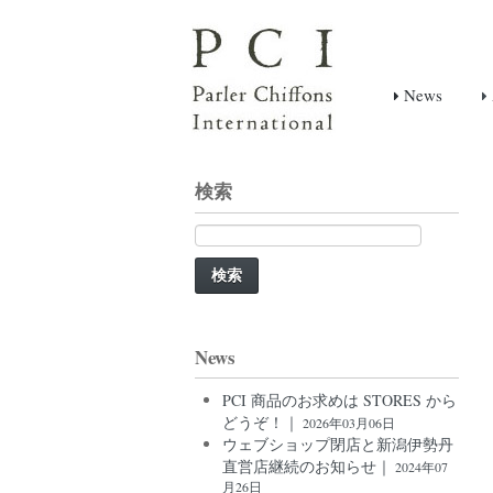
News
検索
検
索:
News
PCI 商品のお求めは STORES から
どうぞ！｜
2026年03月06日
ウェブショップ閉店と新潟伊勢丹
直営店継続のお知らせ｜
2024年07
月26日