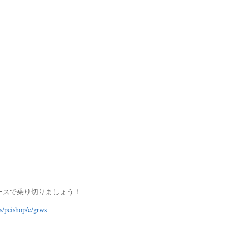
ースで乗り切りましょう！
fs/pcishop/c/grws