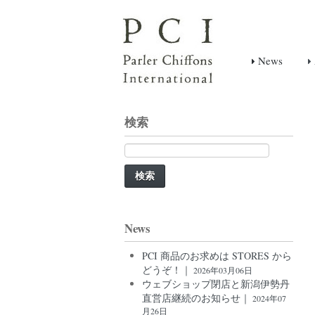
News
検索
検
索:
News
PCI 商品のお求めは STORES から
どうぞ！｜
2026年03月06日
ウェブショップ閉店と新潟伊勢丹
直営店継続のお知らせ｜
2024年07
月26日