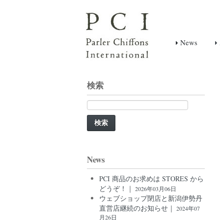
News
検索
検
索:
News
PCI 商品のお求めは STORES から
どうぞ！｜
2026年03月06日
ウェブショップ閉店と新潟伊勢丹
直営店継続のお知らせ｜
2024年07
月26日