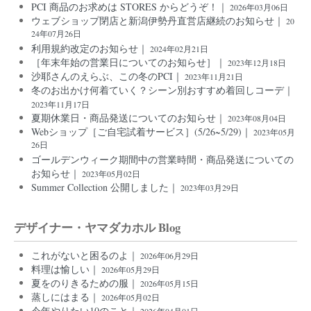
PCI 商品のお求めは STORES からどうぞ！｜
2026年03月06日
ウェブショップ閉店と新潟伊勢丹直営店継続のお知らせ｜
20
24年07月26日
利用規約改定のお知らせ｜
2024年02月21日
［年末年始の営業日についてのお知らせ］｜
2023年12月18日
沙耶さんのえらぶ、この冬のPCI｜
2023年11月21日
冬のお出かけ何着ていく？シーン別おすすめ着回しコーデ｜
2023年11月17日
夏期休業日・商品発送についてのお知らせ｜
2023年08月04日
Webショップ［ご自宅試着サービス］(5/26~5/29)｜
2023年05月
26日
ゴールデンウィーク期間中の営業時間・商品発送についての
お知らせ｜
2023年05月02日
Summer Collection 公開しました｜
2023年03月29日
デザイナー・ヤマダカホル Blog
これがないと困るのよ｜
2026年06月29日
料理は愉しい｜
2026年05月29日
夏をのりきるための服｜
2026年05月15日
蒸しにはまる｜
2026年05月02日
今年やりたい10のこと｜
2026年04月01日