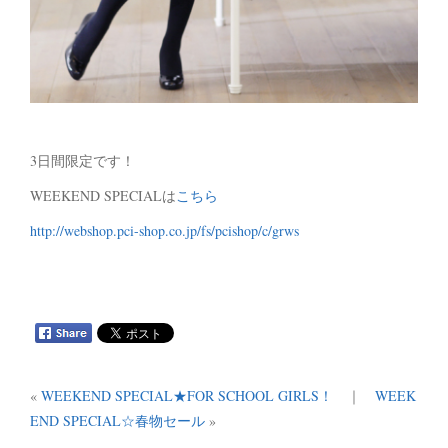
3日間限定です！
WEEKEND SPECIALは
こちら
http://webshop.pci-shop.co.jp/fs/pcishop/c/grws
«
WEEKEND SPECIAL★FOR SCHOOL GIRLS！
｜
WEEK
END SPECIAL☆春物セール
»