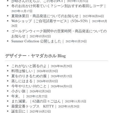
沙耶さんのえらぶ、この冬のPCI｜
2023年11月21日
冬のお出かけ何着ていく？シーン別おすすめ着回しコーデ｜
2023年11月17日
夏期休業日・商品発送についてのお知らせ｜
2023年08月04日
Webショップ［ご自宅試着サービス］(5/26~5/29)｜
2023年05月
26日
ゴールデンウィーク期間中の営業時間・商品発送についての
お知らせ｜
2023年05月02日
Summer Collection 公開しました｜
2023年03月29日
デザイナー・ヤマダカホル Blog
これがないと困るのよ｜
2026年06月29日
料理は愉しい｜
2026年05月29日
夏をのりきるための服｜
2026年05月15日
蒸しにはまる｜
2026年05月02日
今年やりたい10のこと｜
2026年04月01日
小さい旅｜
2026年02月28日
年末。｜
2025年12月27日
また減量。｜62歳の日々ごはん｜
2025年11月15日
最愛定番トップス KITTY｜
2025年10月29日
誕生日に｜
2025年10月23日