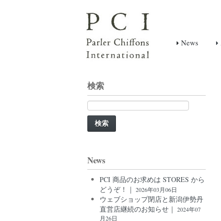
News
検索
検
索:
News
PCI 商品のお求めは STORES から
どうぞ！｜
2026年03月06日
ウェブショップ閉店と新潟伊勢丹
直営店継続のお知らせ｜
2024年07
月26日