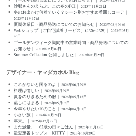
沙耶さんのえらぶ、この冬のPCI｜
2023年11月21日
冬のお出かけ何着ていく？シーン別おすすめ着回しコーデ｜
2023年11月17日
夏期休業日・商品発送についてのお知らせ｜
2023年08月04日
Webショップ［ご自宅試着サービス］(5/26~5/29)｜
2023年05月
26日
ゴールデンウィーク期間中の営業時間・商品発送についての
お知らせ｜
2023年05月02日
Summer Collection 公開しました｜
2023年03月29日
デザイナー・ヤマダカホル Blog
これがないと困るのよ｜
2026年06月29日
料理は愉しい｜
2026年05月29日
夏をのりきるための服｜
2026年05月15日
蒸しにはまる｜
2026年05月02日
今年やりたい10のこと｜
2026年04月01日
小さい旅｜
2026年02月28日
年末。｜
2025年12月27日
また減量。｜62歳の日々ごはん｜
2025年11月15日
最愛定番トップス KITTY｜
2025年10月29日